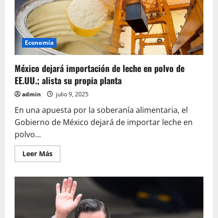
a
instituciones
financieras
mexicanas
señaladas
por
Economía
lavado
México dejará importación de leche en polvo de
EE.UU.; alista su propia planta
admin
julio 9, 2025
En una apuesta por la soberanía alimentaria, el
Gobierno de México dejará de importar leche en
polvo...
Leer
Leer Más
más
acerca
de
México
dejará
importación
de
leche
en