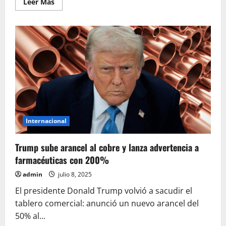
Leer
Leer Más
más
acerca
de
Incendio
en
bodega
de
la
Morelos
provoca
fuerte
movilización;
no
hay
heridos
Internacional
Trump sube arancel al cobre y lanza advertencia a
farmacéuticas con 200%
admin
julio 8, 2025
El presidente Donald Trump volvió a sacudir el
tablero comercial: anunció un nuevo arancel del
50% al...