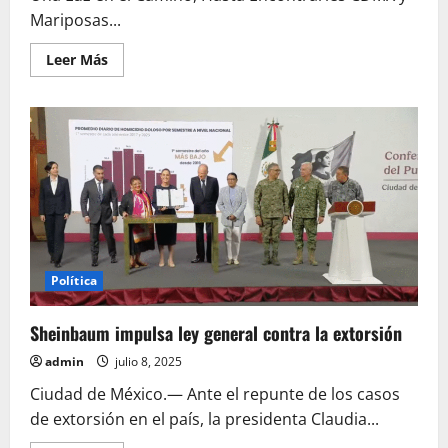
Mariposas...
Leer
Leer Más
más
acerca
de
Colectivos
denuncian
actos
vejatorios
contra
restos
humanos
bajo
resguardo
oficial
Política
Sheinbaum impulsa ley general contra la extorsión
admin
julio 8, 2025
Ciudad de México.— Ante el repunte de los casos
de extorsión en el país, la presidenta Claudia...