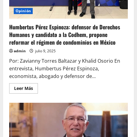
Opinión
Humbertus Pérez Espinoza: defensor de Derechos
Humanos y candidato a la Codhem, propone
reformar el régimen de condominios en México
admin
julio 9, 2025
Por: Zavianny Torres Baltazar y Khalid Osorio En
entrevista, Humbertus Pérez Espinoza,
economista, abogado y defensor de...
Leer
Leer Más
más
acerca
de
Humbertus
Pérez
Espinoza:
defensor
de
Derechos
Humanos
y