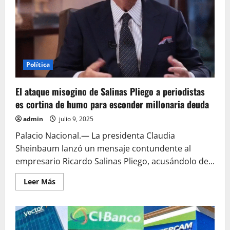
candidato
a
la
Codhem,
propone
reformar
el
régimen
de
Política
condominios
en
México
El ataque misogino de Salinas Pliego a periodistas
es cortina de humo para esconder millonaria deuda
admin
julio 9, 2025
Palacio Nacional.— La presidenta Claudia
Sheinbaum lanzó un mensaje contundente al
empresario Ricardo Salinas Pliego, acusándolo de...
Leer
Leer Más
más
acerca
de
El
ataque
misogino