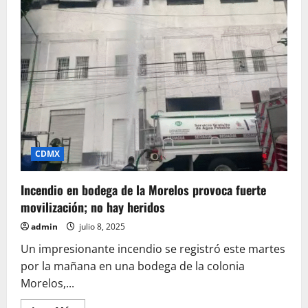
Peña
Nieto:
FGR
indaga
millonario
soborno
desde
Israel
CDMX
Incendio en bodega de la Morelos provoca fuerte
movilización; no hay heridos
admin
julio 8, 2025
Un impresionante incendio se registró este martes
por la mañana en una bodega de la colonia
Morelos,...