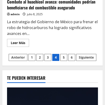
Combate al huachicol avanza: comunidades podrían
beneficiarse del combustible asegurado
admin
julio 8, 2025
La estrategia del Gobierno de México para frenar el
robo de hidrocarburos ha logrado significativos
avances en...
Leer
Leer Más
más
acerca
de
Paginación
Combate
Anterior
1
2
3
4
5
6
Siguiente
al
huachicol
de
avanza:
comunidades
podrían
entradas
beneficiarse
TE PUEDEN INTERESAR
del
combustible
asegurado