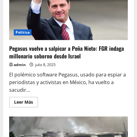
polvo
de
EE.UU.;
alista
su
propia
planta
Política
Pegasus vuelve a salpicar a Peña Nieto: FGR indaga
millonario soborno desde Israel
admin
julio 8, 2025
El polémico software Pegasus, usado para espiar a
periodistas y activistas en México, ha vuelto a
sacudir...
Leer
Leer Más
más
acerca
de
Pegasus
vuelve
a
salpicar
a