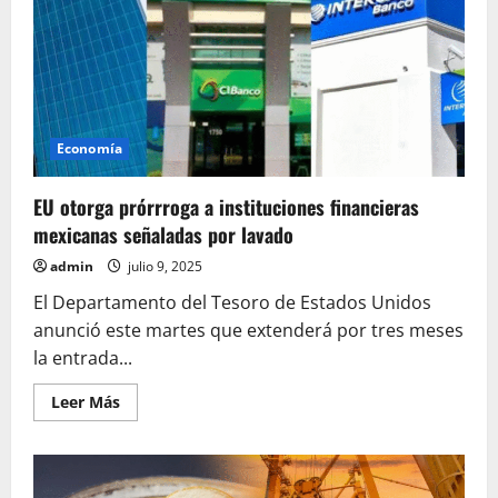
de
Salinas
Pliego
a
periodistas
es
cortina
de
humo
para
Economía
esconder
millonaria
deuda
EU otorga prórrroga a instituciones financieras
mexicanas señaladas por lavado
admin
julio 9, 2025
El Departamento del Tesoro de Estados Unidos
anunció este martes que extenderá por tres meses
la entrada...
Leer
Leer Más
más
acerca
de
EU
otorga
prórrroga