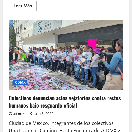
Leer
Leer Más
más
acerca
de
Trump
sube
arancel
al
cobre
y
lanza
advertencia
a
farmacéuticas
con
200%
CDMX
Colectivos denuncian actos vejatorios contra restos
humanos bajo resguardo oficial
admin
julio 8, 2025
Ciudad de México. Integrantes de los colectivos
Una Luz en el Camino, Hasta Encontrarles CDMX y