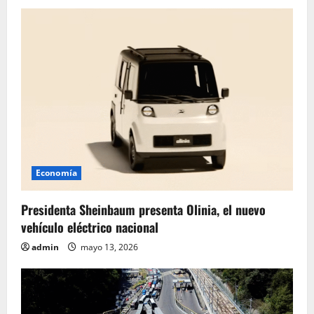
d
a
s
Economía
Presidenta Sheinbaum presenta Olinia, el nuevo
vehículo eléctrico nacional
admin
mayo 13, 2026