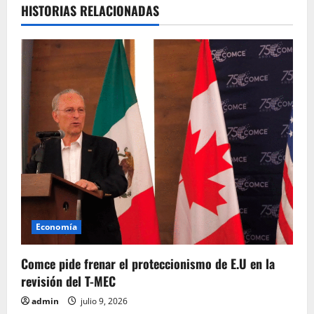
c
HISTORIAS RELACIONADAS
i
ó
n
d
e
e
n
Economía
t
Comce pide frenar el proteccionismo de E.U en la
r
revisión del T-MEC
admin
julio 9, 2026
a