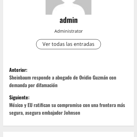
admin
Administrator
Ver todas las entradas
N
Anterior:
a
Sheinbaum responde a abogado de Ovidio Guzmán con
demanda por difamación
v
Siguiente:
e
México y EU ratifican su compromiso con una frontera más
segura, asegura embajador Johnson
g
a