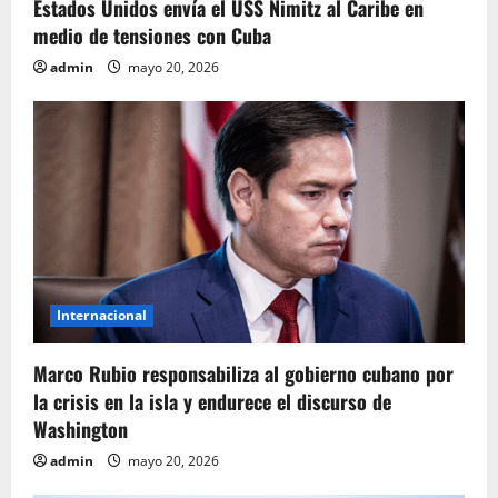
Estados Unidos envía el USS Nimitz al Caribe en
t
medio de tensiones con Cuba
r
admin
mayo 20, 2026
a
d
a
s
Internacional
Marco Rubio responsabiliza al gobierno cubano por
la crisis en la isla y endurece el discurso de
Washington
admin
mayo 20, 2026