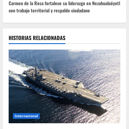
e
Carmen de la Rosa fortalece su liderazgo en Nezahualcóyotl
con trabajo territorial y respaldo ciudadano
g
a
c
HISTORIAS RELACIONADAS
i
ó
n
d
e
e
Internacional
n