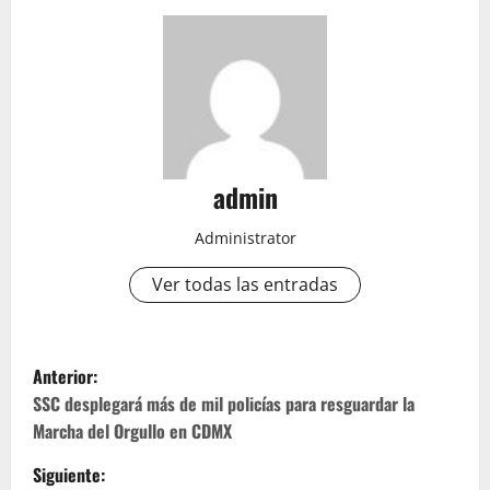
admin
Administrator
Ver todas las entradas
N
Anterior:
a
SSC desplegará más de mil policías para resguardar la
Marcha del Orgullo en CDMX
v
Siguiente: