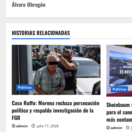
a
Álvaro Obregón
v
e
HISTORIAS RELACIONADAS
g
a
c
i
ó
Política
Política
n
Caso Ruffo: Morena rechaza persecución
Sheinbaum i
política y respalda investigación de la
d
para el san
FGR
más contam
e
admin
julio 17, 2026
admin