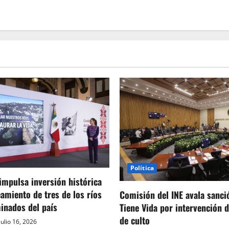
Política
mpulsa inversión histórica
eamiento de tres de los ríos
Comisión del INE avala sanci
inados del país
Tiene Vida por intervención 
de culto
julio 16, 2026