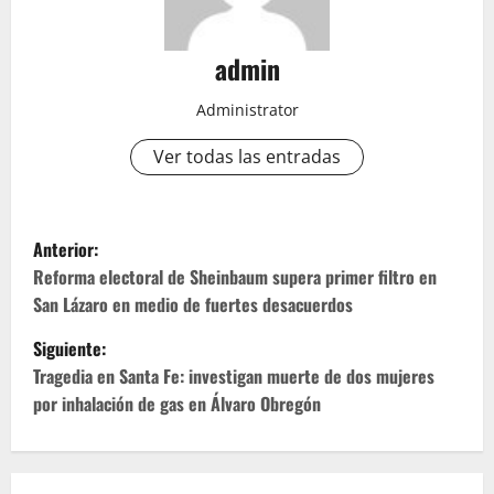
admin
Administrator
Ver todas las entradas
N
Anterior:
a
Reforma electoral de Sheinbaum supera primer filtro en
San Lázaro en medio de fuertes desacuerdos
v
Siguiente:
e
Tragedia en Santa Fe: investigan muerte de dos mujeres
por inhalación de gas en Álvaro Obregón
g
a