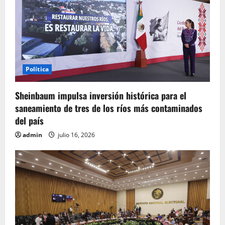
d
a
s
Política
Sheinbaum impulsa inversión histórica para el
saneamiento de tres de los ríos más contaminados
del país
admin
julio 16, 2026