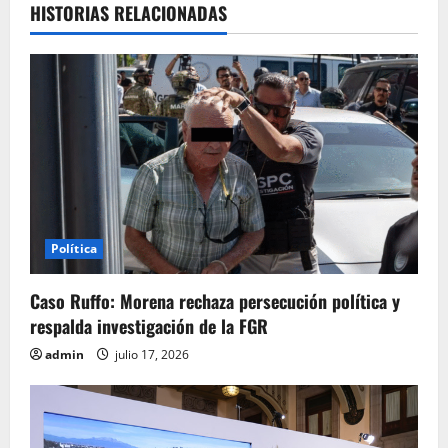
c
HISTORIAS RELACIONADAS
i
ó
n
d
e
Política
e
Caso Ruffo: Morena rechaza persecución política y
n
respalda investigación de la FGR
t
admin
julio 17, 2026
r
a