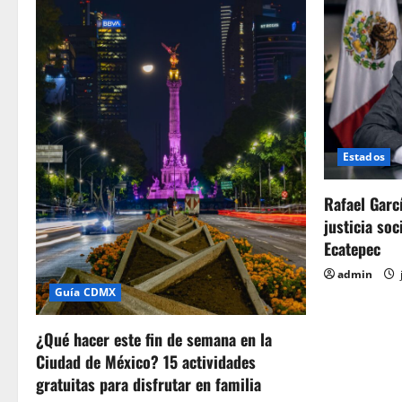
a
s
Estados
Rafael Garc
justicia soc
Ecatepec
admin
Guía CDMX
¿Qué hacer este fin de semana en la
Ciudad de México? 15 actividades
gratuitas para disfrutar en familia