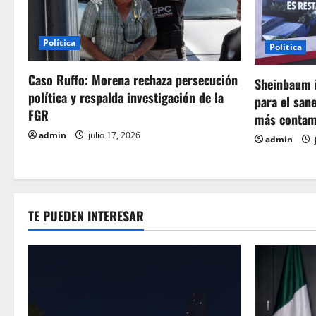
i
ó
Política
Política
n
Caso Ruffo: Morena rechaza persecución
Sheinbaum i
política y respalda investigación de la
d
para el san
FGR
más contam
e
admin
julio 17, 2026
admin
e
n
TE PUEDEN INTERESAR
t
r
a
d