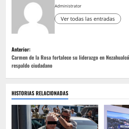
Administrator
Ver todas las entradas
N
Anterior:
Carmen de la Rosa fortalece su liderazgo en Nezahualcóy
a
respaldo ciudadano
v
e
HISTORIAS RELACIONADAS
g
a
c