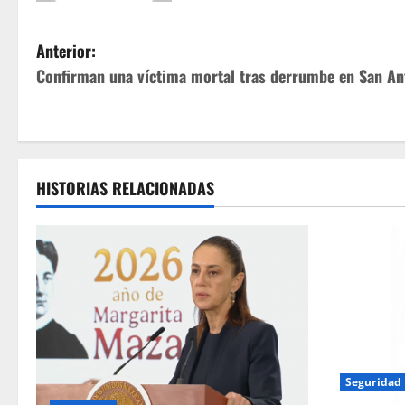
N
Anterior:
Confirman una víctima mortal tras derrumbe en San An
a
v
e
HISTORIAS RELACIONADAS
g
a
c
i
ó
Seguridad
n