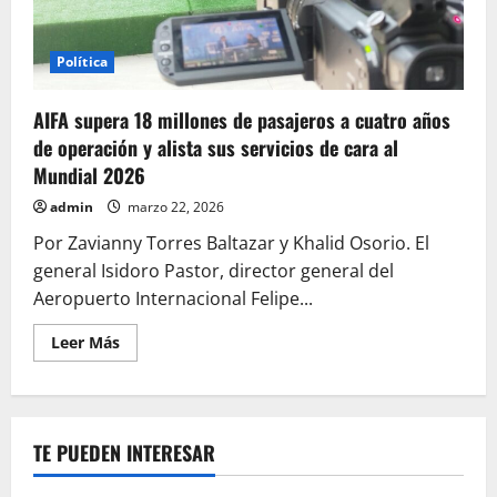
Política
AIFA supera 18 millones de pasajeros a cuatro años
de operación y alista sus servicios de cara al
Mundial 2026
admin
marzo 22, 2026
Por Zavianny Torres Baltazar y Khalid Osorio. El
general Isidoro Pastor, director general del
Aeropuerto Internacional Felipe...
Leer
Leer Más
más
acerca
de
AIFA
supera
18
TE PUEDEN INTERESAR
millones
de
pasajeros
a