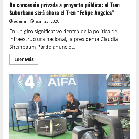
De concesión privada a proyecto público: el Tren
Suburbano será ahora el Tren “Felipe Ángeles”
admin
abril 23, 2026
En un giro significativo dentro de la política de
infraestructura nacional, la presidenta Claudia
Sheinbaum Pardo anunció...
Leer
Leer Más
más
acerca
de
De
concesión
privada
a
proyecto
público:
el
Tren
Suburbano
será
ahora
el
Tren
“Felipe
Ángeles”