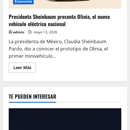
Economía
Presidenta Sheinbaum presenta Olinia, el nuevo
vehículo eléctrico nacional
admin
mayo 13, 2026
La presidenta de México, Claudia Sheinbaum
Pardo, dio a conocer el prototipo de Olinia, el
primer minivehículo...
Leer
Leer Más
más
acerca
de
Presidenta
Sheinbaum
presenta
TE PUEDEN INTERESAR
Olinia,
el
nuevo
vehículo
eléctrico
nacional