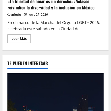
«La libertad de amar es un derecho»: Velasco
reivindica la diversidad y la inclusión en México
admin
junio 27, 2026
En el marco de la Marcha del Orgullo LGBT+ 2026,
celebrada este sábado en la Ciudad de...
Leer
Leer Más
más
acerca
de
«La
libertad
de
TE PUEDEN INTERESAR
amar
es
un
derecho»:
Velasco
reivindica
la
diversidad
y
la
inclusión
en
México