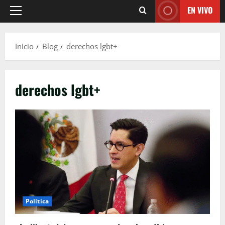
EN VIVO
Menú
principal
Inicio
Blog
derechos lgbt+
derechos lgbt+
Política