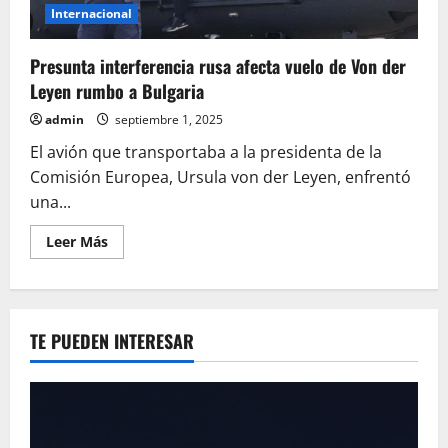
Internacional
Presunta interferencia rusa afecta vuelo de Von der
Leyen rumbo a Bulgaria
admin
septiembre 1, 2025
El avión que transportaba a la presidenta de la
Comisión Europea, Ursula von der Leyen, enfrentó
una...
Leer
Leer Más
más
acerca
de
Presunta
interferencia
rusa
TE PUEDEN INTERESAR
afecta
vuelo
de
Von
der
Leyen
rumbo
a