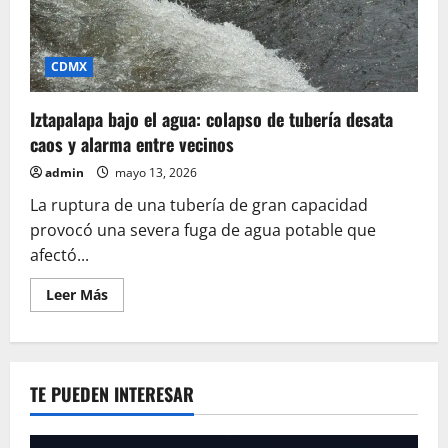
CDMX
Iztapalapa bajo el agua: colapso de tubería desata
caos y alarma entre vecinos
admin
mayo 13, 2026
La ruptura de una tubería de gran capacidad
provocó una severa fuga de agua potable que
afectó...
Leer
Leer Más
más
acerca
de
Iztapalapa
bajo
el
TE PUEDEN INTERESAR
agua:
colapso
de
tubería
desata