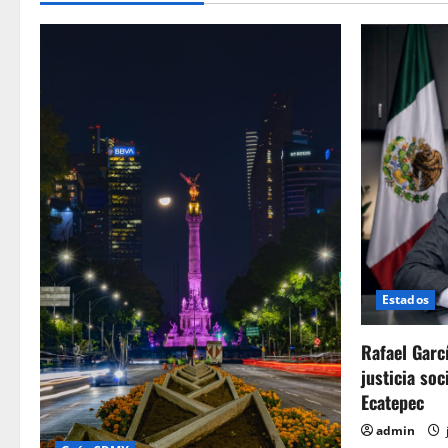
Estados
Rafael Garc
justicia soc
Ecatepec
admin