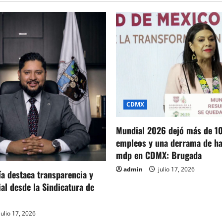
resguardar
la
Marcha
del
Orgullo
en
CDMX
CDMX
Mundial 2026 dejó más de 1
empleos y una derrama de ha
mdp en CDMX: Brugada
admin
julio 17, 2026
ía destaca transparencia y
ial desde la Sindicatura de
julio 17, 2026