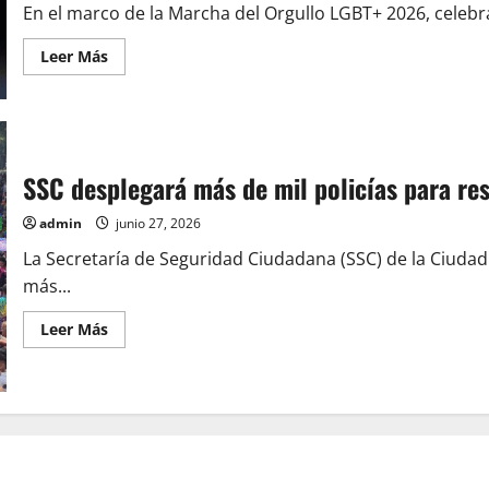
En el marco de la Marcha del Orgullo LGBT+ 2026, celebr
Leer
Leer Más
más
acerca
de
«La
libertad
de
amar
es
SSC desplegará más de mil policías para re
un
derecho»:
Velasco
admin
junio 27, 2026
reivindica
la
La Secretaría de Seguridad Ciudadana (SSC) de la Ciuda
diversidad
y
más...
la
inclusión
Leer
Leer Más
en
más
México
acerca
de
SSC
desplegará
más
de
mil
policías
para