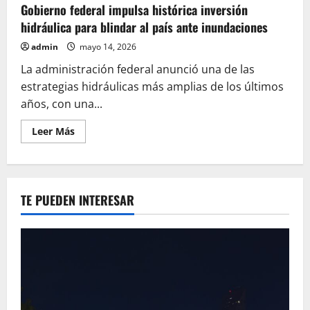
Gobierno federal impulsa histórica inversión
hidráulica para blindar al país ante inundaciones
admin
mayo 14, 2026
La administración federal anunció una de las
estrategias hidráulicas más amplias de los últimos
años, con una...
Leer
Leer Más
más
acerca
de
Gobierno
federal
impulsa
TE PUEDEN INTERESAR
histórica
inversión
hidráulica
para
blindar
al
país
ante
inundaciones