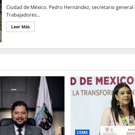
Ciudad de México. Pedro Hernández, secretario general 
Trabajadores...
Leer
Leer Más
más
acerca
de
«CNTE
reitera
su
lucha
por
la
abrogación
de
la
Ley
del
Issste
de
2007
durante
inicio
de
asamblea
nacional»
CDMX