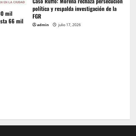
Caso Ruffo: Morena rechaza persecución
política y respalda investigación de la
00 mil
FGR
sta 66 mil
admin
julio 17, 2026