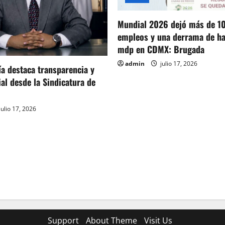
Mundial 2026 dejó más de 1
empleos y una derrama de ha
mdp en CDMX: Brugada
admin
julio 17, 2026
ía destaca transparencia y
ial desde la Sindicatura de
julio 17, 2026
Support
About Theme
Visit Us