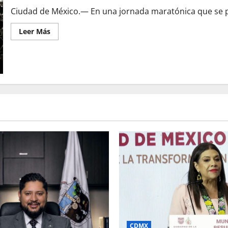
Ciudad de México.— En una jornada maratónica que se p
Leer
Leer Más
más
acerca
de
Diputados
avalan
Ley
de
Ingresos
2026;
eliminan
privilegios
fiscales
y
va
al
Senado
CDMX