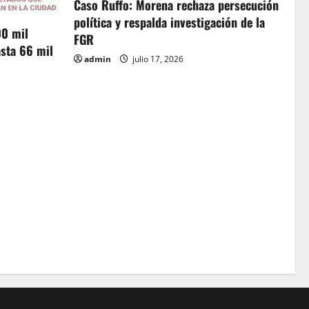
Caso Ruffo: Morena rechaza persecución
política y respalda investigación de la
00 mil
FGR
sta 66 mil
admin
julio 17, 2026