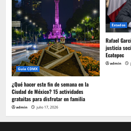
Estados
Rafael Garc
justicia soc
Ecatepec
admin
Guía CDMX
¿Qué hacer este fin de semana en la
Ciudad de México? 15 actividades
gratuitas para disfrutar en familia
admin
julio 17, 2026