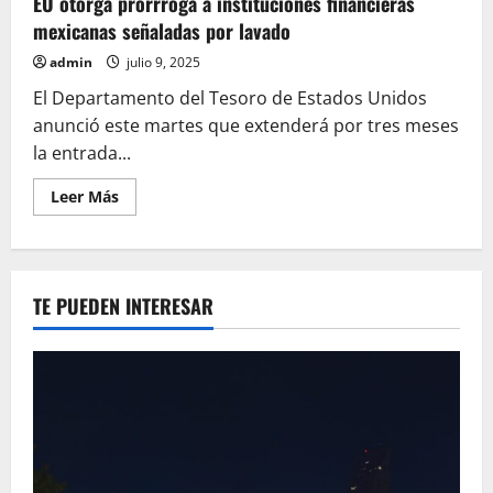
EU otorga prórrroga a instituciones financieras
mexicanas señaladas por lavado
admin
julio 9, 2025
El Departamento del Tesoro de Estados Unidos
anunció este martes que extenderá por tres meses
la entrada...
Leer
Leer Más
más
acerca
de
EU
otorga
prórrroga
TE PUEDEN INTERESAR
a
instituciones
financieras
mexicanas
señaladas
por
lavado