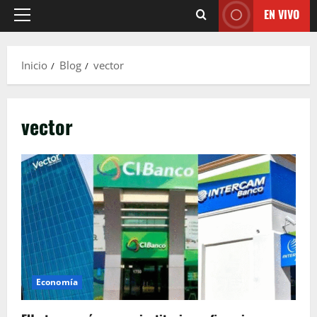
EN VIVO
Menú
principal
Inicio
Blog
vector
vector
Economía