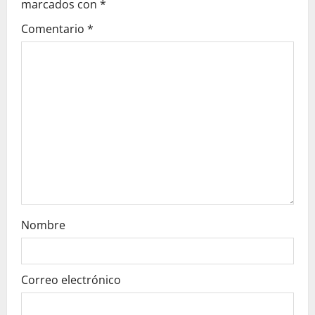
marcados con
*
i
Comentario
*
ó
n
d
e
e
n
t
Nombre
r
a
Correo electrónico
d