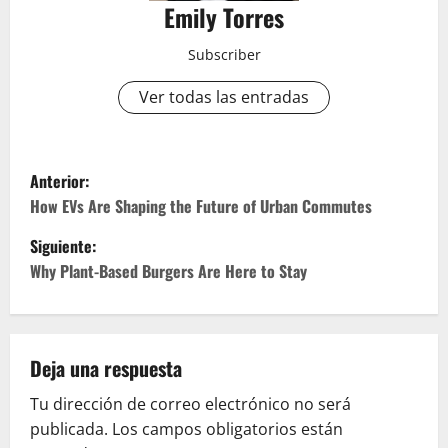
Emily Torres
Subscriber
Ver todas las entradas
N
Anterior:
a
How EVs Are Shaping the Future of Urban Commutes
Siguiente:
v
Why Plant-Based Burgers Are Here to Stay
e
g
Deja una respuesta
a
Tu dirección de correo electrónico no será
c
publicada.
Los campos obligatorios están