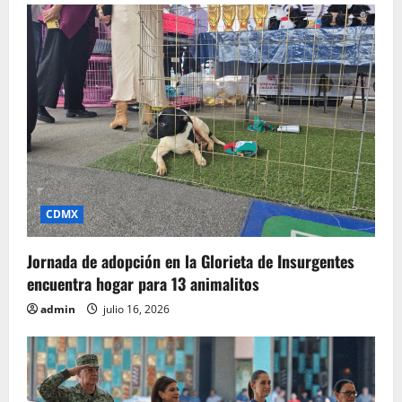
a
d
a
s
CDMX
Jornada de adopción en la Glorieta de Insurgentes
encuentra hogar para 13 animalitos
admin
julio 16, 2026