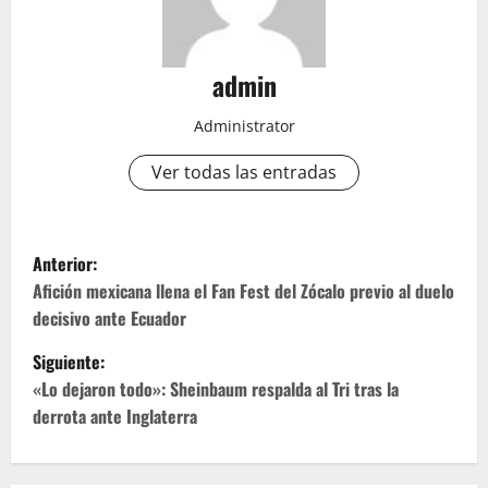
admin
Administrator
Ver todas las entradas
N
Anterior:
a
Afición mexicana llena el Fan Fest del Zócalo previo al duelo
decisivo ante Ecuador
v
Siguiente:
e
«Lo dejaron todo»: Sheinbaum respalda al Tri tras la
derrota ante Inglaterra
g
a