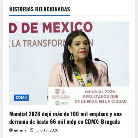
c
HISTORIAS RELACIONADAS
i
ó
n
d
e
e
CDMX
n
t
Mundial 2026 dejó más de 100 mil empleos y una
derrama de hasta 66 mil mdp en CDMX: Brugada
r
admin
julio 17, 2026