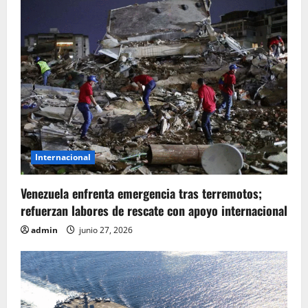
i
ó
n
d
e
e
Internacional
n
Venezuela enfrenta emergencia tras terremotos;
refuerzan labores de rescate con apoyo internacional
t
admin
junio 27, 2026
r
a