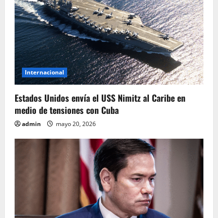
d
a
s
Internacional
Estados Unidos envía el USS Nimitz al Caribe en
medio de tensiones con Cuba
admin
mayo 20, 2026