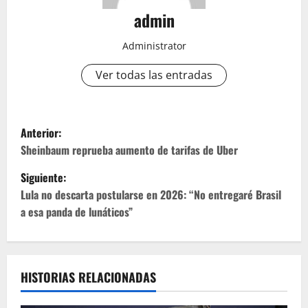
admin
Administrator
Ver todas las entradas
N
Anterior:
a
Sheinbaum reprueba aumento de tarifas de Uber
Siguiente:
v
Lula no descarta postularse en 2026: “No entregaré Brasil
e
a esa panda de lunáticos”
g
a
HISTORIAS RELACIONADAS
c