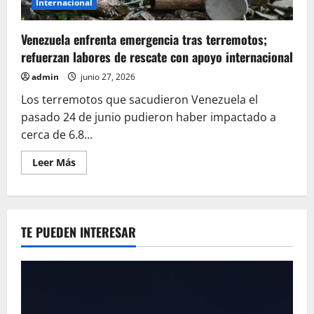
Internacional
Venezuela enfrenta emergencia tras terremotos;
refuerzan labores de rescate con apoyo internacional
admin
junio 27, 2026
Los terremotos que sacudieron Venezuela el
pasado 24 de junio pudieron haber impactado a
cerca de 6.8...
Leer
Leer Más
más
acerca
de
Venezuela
enfrenta
emergencia
TE PUEDEN INTERESAR
tras
terremotos;
refuerzan
labores
de
rescate
con
apoyo
internacional