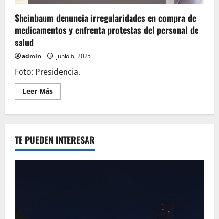
Sheinbaum denuncia irregularidades en compra de
medicamentos y enfrenta protestas del personal de
salud
admin
junio 6, 2025
Foto: Presidencia.
Leer
Leer Más
más
acerca
de
Sheinbaum
denuncia
irregularidades
TE PUEDEN INTERESAR
en
compra
de
medicamentos
y
enfrenta
protestas
del
personal
de
salud