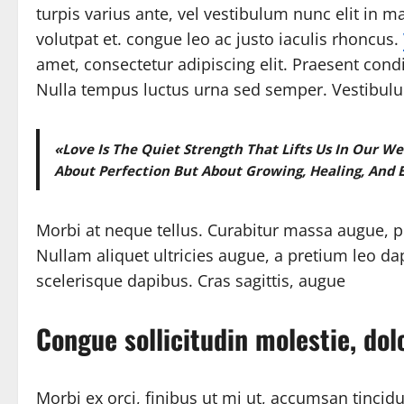
turpis varius ante, vel vestibulum nunc elit in m
volutpat et. congue leo ac justo iaculis rhoncus.
amet, consectetur adipiscing elit. Praesent condi
Nulla tempus luctus urna sed semper. Vestibulum 
«Love Is The Quiet Strength That Lifts Us In Our 
About Perfection But About Growing, Healing, And 
Morbi at neque tellus. Curabitur massa augue, por
Nullam aliquet ultricies augue, a pretium leo dapi
scelerisque dapibus. Cras sagittis, augue
Congue sollicitudin molestie, do
Morbi ex orci, finibus ut mi ut, accumsan tincid