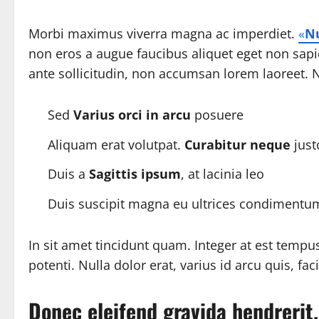
Morbi maximus viverra magna ac imperdiet.
«
Nu
non eros a augue faucibus aliquet eget non sapi
ante sollicitudin, non accumsan lorem laoreet. 
Sed
Varius orci in arcu
posuere
Aliquam erat volutpat.
Curabitur neque
just
Duis a
Sagittis ipsum
, at lacinia leo
Duis suscipit magna eu ultrices condimentu
In sit amet tincidunt quam. Integer at est tempus
potenti. Nulla dolor erat, varius id arcu quis, fac
Donec eleifend gravida hendrerit.