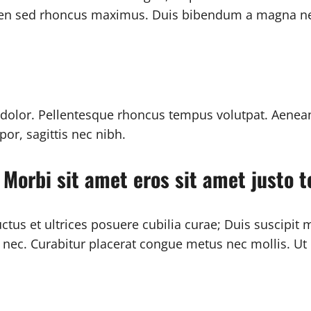
ien sed rhoncus maximus. Duis bibendum a magna nec lu
allis dolor. Pellentesque rhoncus tempus volutpat. Aen
or, sagittis nec nibh.
orbi sit amet eros sit amet justo 
uctus et ultrices posuere cubilia curae; Duis suscip
 nec. Curabitur placerat congue metus nec mollis. Ut e