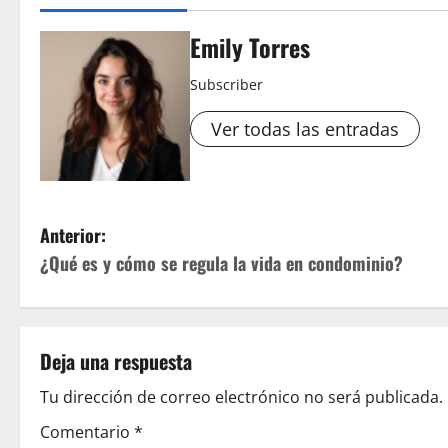
Emily Torres
Subscriber
Ver todas las entradas
N
Anterior:
¿Qué es y cómo se regula la vida en condominio?
a
v
e
Deja una respuesta
g
Tu dirección de correo electrónico no será publicada.
Comentario
*