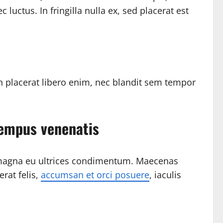
ctus. In fringilla nulla ex, sed placerat est
ean placerat libero enim, nec blandit sem tempor
tempus venenatis
it magna eu ultrices condimentum. Maecenas
rat felis,
accumsan et orci posuere
, iaculis