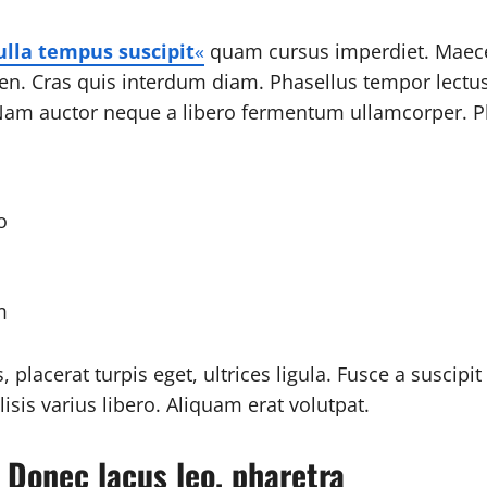
lla tempus suscipit
«
quam cursus imperdiet. Maece
en. Cras quis interdum diam. Phasellus tempor lectus
Nam auctor neque a libero fermentum ullamcorper. Pha
o
m
, placerat turpis eget, ultrices ligula. Fusce a susci
ilisis varius libero. Aliquam erat volutpat.
 Donec lacus leo, pharetra