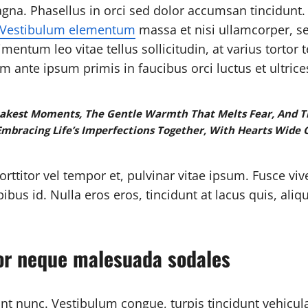
agna. Phasellus in orci sed dolor accumsan tincidunt.
Vestibulum elementum
massa et nisi ullamcorper, sed
mentum leo vitae tellus sollicitudin, at varius tortor 
ante ipsum primis in faucibus orci luctus et ultrice
Weakest Moments, The Gentle Warmth That Melts Fear, And T
Embracing Life’s Imperfections Together, With Hearts Wide
ttitor vel tempor et, pulvinar vitae ipsum. Fusce vive
bus id. Nulla eros eros, tincidunt at lacus quis, aliqu
lor neque malesuada sodales
unt nunc. Vestibulum congue, turpis tincidunt vehicul