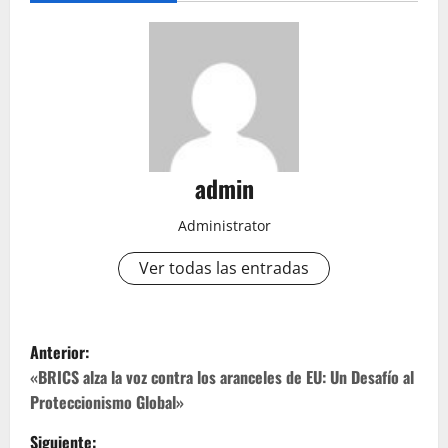
admin
Administrator
Ver todas las entradas
N
Anterior:
a
«BRICS alza la voz contra los aranceles de EU: Un Desafío al
Proteccionismo Global»
v
Siguiente: