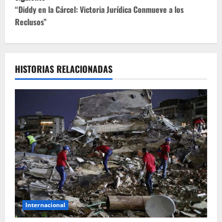
e
“Diddy en la Cárcel: Victoria Jurídica Conmueve a los
Reclusos”
g
a
c
HISTORIAS RELACIONADAS
i
ó
n
d
e
e
Internacional
n