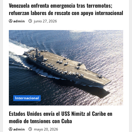
Venezuela enfrenta emergencia tras terremotos;
t
refuerzan labores de rescate con apoyo internacional
r
admin
junio 27, 2026
a
d
a
s
Internacional
Estados Unidos envía el USS Nimitz al Caribe en
medio de tensiones con Cuba
admin
mayo 20, 2026