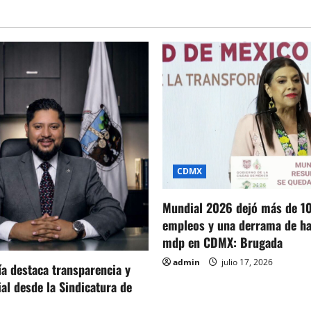
refuerzan
labores
de
rescate
con
apoyo
internacional
CDMX
Mundial 2026 dejó más de 1
empleos y una derrama de ha
mdp en CDMX: Brugada
admin
julio 17, 2026
ía destaca transparencia y
ial desde la Sindicatura de