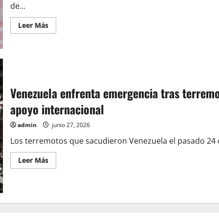
de...
Leer
Leer Más
más
acerca
de
UNAM
abre
centro
de
acopio
para
Venezuela enfrenta emergencia tras terremo
apoyar
a
apoyo internacional
damnificados
por
los
admin
junio 27, 2026
sismos
en
Los terremotos que sacudieron Venezuela el pasado 24 d
Venezuela
Leer
Leer Más
más
acerca
de
Venezuela
enfrenta
emergencia
tras
terremotos;