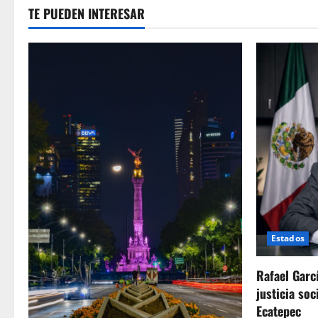
TE PUEDEN INTERESAR
Estados
Rafael Garc
justicia soc
Ecatepec